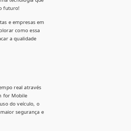
o futuro!
stas e empresas em
xplorar como essa
acar a qualidade
empo real através
 for Mobile
so do veículo, o
o maior segurança e