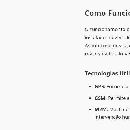
Como Funcio
O funcionamento do
instalado no veícul
As informações sã
real os dados do ve
Tecnologias Uti
GPS:
Fornece a l
GSM:
Permite a
M2M:
Machine t
intervenção hu