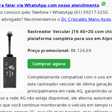
ara falar via WhatsApp com nosso atendimento
.
o conosco pelo Telefone / WhatsApp (61) 99217-5255.
um advogado? Recomendamos o
Dr. Crisnaldo Mano Assis
Rastreador Veicular J16 4G+2G com ch
plataforma completa para uso em Alpin
Preço promocional:
R$ 124,69
Comprar agora
Completamente compatível com o uso em 
este rastreador veicular de última geraçã
principalmente em rede 4G, garantindo 
aso a rede 4G não esteja disponível, ele alterna automa
o que você continue monitorando o veículo em tempo re
adores apenas 2G, que são mais baratos, mas utilizam 