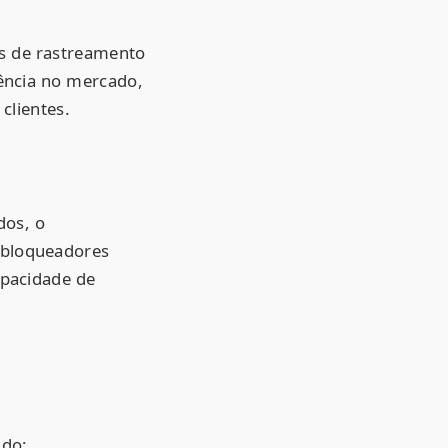
os de rastreamento
iência no mercado,
clientes.
dos, o
 bloqueadores
apacidade de
ndo: