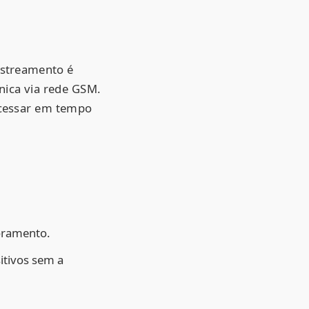
astreamento é
unica via rede GSM.
acessar em tempo
oramento.
itivos sem a