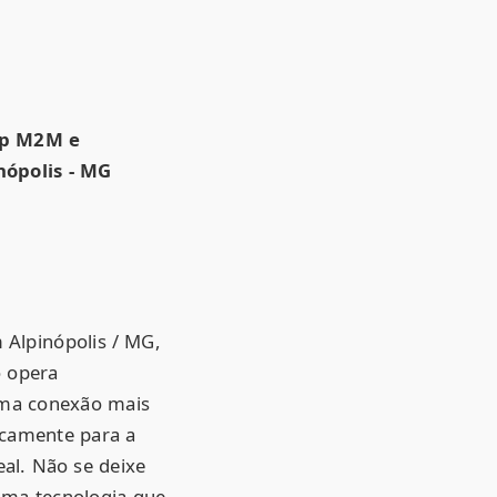
.
ip M2M e
ópolis - MG
Alpinópolis / MG,
o opera
uma conexão mais
ticamente para a
al. Não se deixe
uma tecnologia que