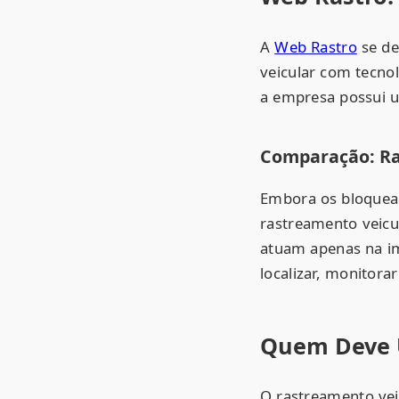
A
Web Rastro
se de
veicular com tecno
a empresa possui u
Comparação: Ra
Embora os bloquead
rastreamento veicu
atuam apenas na im
localizar, monitora
Quem Deve U
O rastreamento veic