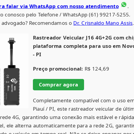
ara falar via WhatsApp com nosso atendimento
.
o conosco pelo Telefone / WhatsApp (61) 99217-5255.
um advogado? Recomendamos o
Dr. Crisnaldo Mano Assis
Rastreador Veicular J16 4G+2G com ch
plataforma completa para uso em Novo
- PI
Preço promocional:
R$ 124,69
Comprar agora
Completamente compatível com o uso em
Piauí / PI, este rastreador veicular de úl
rede 4G, garantindo uma conexão mais estável e rápida
vel, ele alterna automaticamente para a rede 2G, garant
do o veículo em tempo real. Não se deixe enganar por 