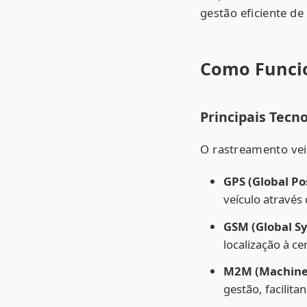
gestão eficiente de 
Como Funcio
Principais Tecno
O rastreamento veic
GPS (Global Po
veículo através d
GSM (Global S
localização à ce
M2M (Machine
gestão, facilit