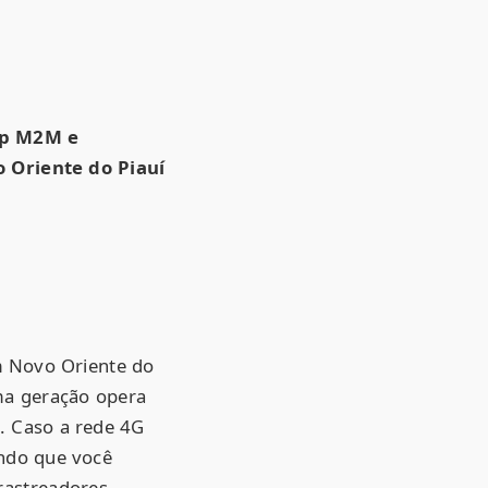
.
ip M2M e
 Oriente do Piauí
 Novo Oriente do
tima geração opera
. Caso a rede 4G
indo que você
rastreadores