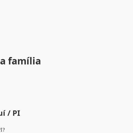
a família
í / PI
I?