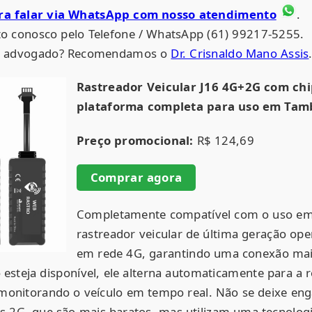
ara falar via WhatsApp com nosso atendimento
.
o conosco pelo Telefone / WhatsApp (61) 99217-5255.
um advogado? Recomendamos o
Dr. Crisnaldo Mano Assis
Rastreador Veicular J16 4G+2G com ch
plataforma completa para uso em Tamb
Preço promocional:
R$ 124,69
Comprar agora
Completamente compatível com o uso em 
rastreador veicular de última geração ope
em rede 4G, garantindo uma conexão mais
 esteja disponível, ele alterna automaticamente para a 
monitorando o veículo em tempo real. Não se deixe en
s 2G, que são mais baratos, mas utilizam uma tecnolog