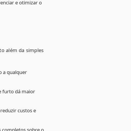
enciar e otimizar o
ito além da simples
o a qualquer
e furto dá maior
reduzir custos e
s completos sobre o