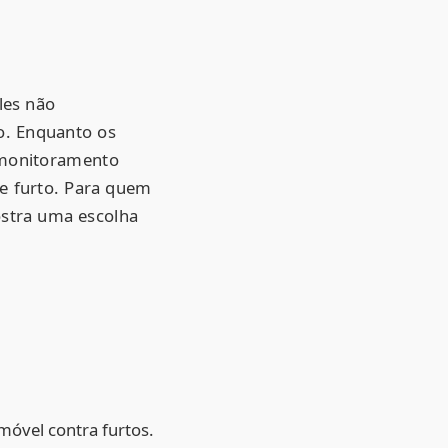
les não
o. Enquanto os
 monitoramento
de furto. Para quem
stra uma escolha
óvel contra furtos.