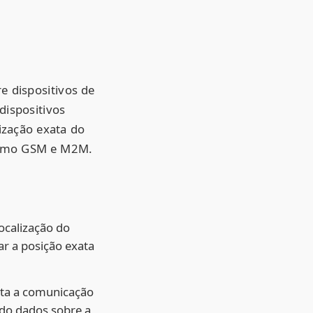
 dispositivos de
dispositivos
ização exata do
 como GSM e M2M.
localização do
ar a posição exata
lita a comunicação
ndo dados sobre a