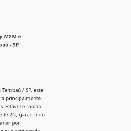
.
ip M2M e
aú - SP
Tambaú / SP, este
ra principalmente
 estável e rápida.
rede 2G, garantindo
ganar por
ia que está sendo