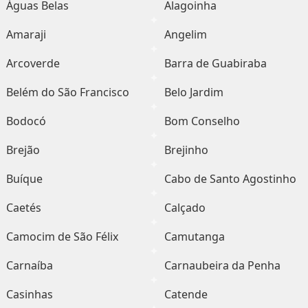
Águas Belas
Alagoinha
Amaraji
Angelim
Arcoverde
Barra de Guabiraba
Belém do São Francisco
Belo Jardim
Bodocó
Bom Conselho
Brejão
Brejinho
Buíque
Cabo de Santo Agostinho
Caetés
Calçado
Camocim de São Félix
Camutanga
Carnaíba
Carnaubeira da Penha
Casinhas
Catende