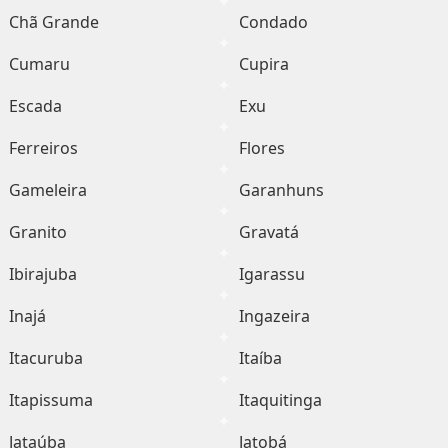
Chã Grande
Condado
Cumaru
Cupira
Escada
Exu
Ferreiros
Flores
Gameleira
Garanhuns
Granito
Gravatá
Ibirajuba
Igarassu
Inajá
Ingazeira
Itacuruba
Itaíba
Itapissuma
Itaquitinga
Jataúba
Jatobá